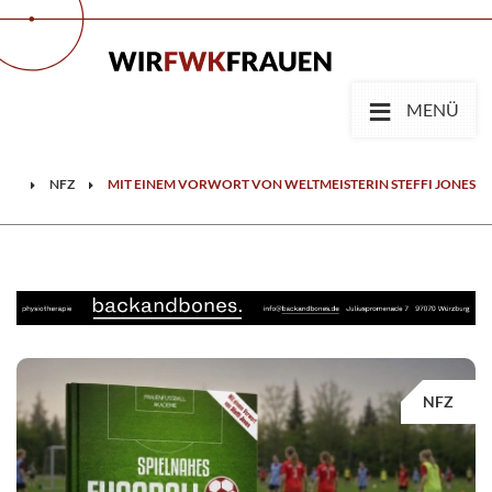
≡
MENÜ
WS
NFZ
MIT EINEM VORWORT VON WELTMEISTERIN STEFFI JONES
NFZ