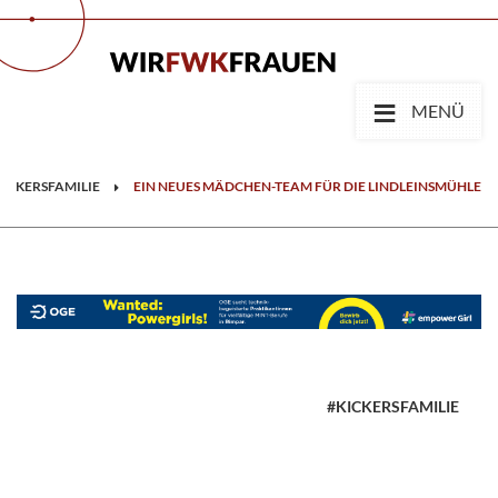
≡
MENÜ
KICKERSFAMILIE
EIN NEUES MÄDCHEN-TEAM FÜR DIE LINDLEINSMÜHLE
#KICKERSFAMILIE