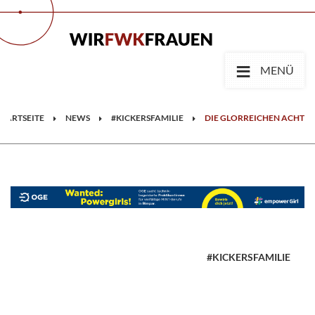
≡
MENÜ
STARTSEITE
NEWS
#KICKERSFAMILIE
DIE GLORREICHEN ACHT
#KICKERSFAMILIE