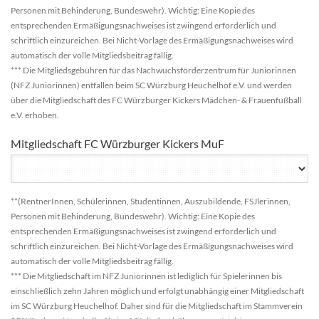
Personen mit Behinderung, Bundeswehr). Wichtig: Eine Kopie des
entsprechenden Ermäßigungsnachweises ist zwingend erforderlich und
schriftlich einzureichen. Bei Nicht-Vorlage des Ermäßigungsnachweises wird
automatisch der volle Mitgliedsbeitrag fällig.
*** Die Mitgliedsgebühren für das Nachwuchsförderzentrum für Juniorinnen
(NFZ Juniorinnen) entfallen beim SC Würzburg Heuchelhof e.V. und werden
über die Mitgliedschaft des FC Würzburger Kickers Mädchen- & Frauenfußball
e.V. erhoben.
Mitgliedschaft FC Würzburger Kickers MuF
**(RentnerInnen, Schülerinnen, Studentinnen, Auszubildende, FSJlerinnen,
Personen mit Behinderung, Bundeswehr). Wichtig: Eine Kopie des
entsprechenden Ermäßigungsnachweises ist zwingend erforderlich und
schriftlich einzureichen. Bei Nicht-Vorlage des Ermäßigungsnachweises wird
automatisch der volle Mitgliedsbeitrag fällig.
*** Die Mitgliedschaft im NFZ Juniorinnen ist lediglich für Spielerinnen bis
einschließlich zehn Jahren möglich und erfolgt unabhängig einer Mitgliedschaft
im SC Würzburg Heuchelhof. Daher sind für die Mitgliedschaft im Stammverein