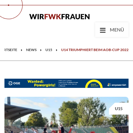
≡
MENÜ
TARTSEITE
NEWS
U15
U14 TRIUMPHIERT BEIM AOB-CUP 2022
U15