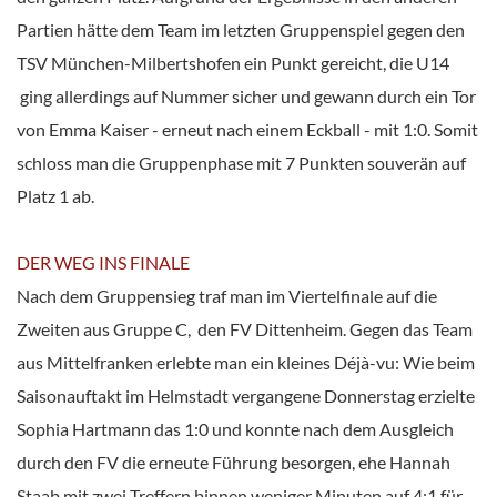
Partien hätte dem Team im letzten Gruppenspiel gegen den
TSV München-Milbertshofen ein Punkt gereicht, die U14
ging allerdings auf Nummer sicher und gewann durch ein Tor
von Emma Kaiser - erneut nach einem Eckball - mit 1:0. Somit
schloss man die Gruppenphase mit 7 Punkten souverän auf
Platz 1 ab.
DER WEG INS FINALE
Nach dem Gruppensieg traf man im Viertelfinale auf die
Zweiten aus Gruppe C, den FV Dittenheim. Gegen das Team
aus Mittelfranken erlebte man ein kleines Déjà-vu: Wie beim
Saisonauftakt im Helmstadt vergangene Donnerstag erzielte
Sophia Hartmann das 1:0 und konnte nach dem Ausgleich
durch den FV die erneute Führung besorgen, ehe Hannah
Staab mit zwei Treffern binnen weniger Minuten auf 4:1 für