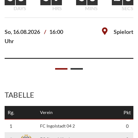
Sa, 30.05.2026
16:00
DAYS
HRS
MINS
SECS
Uhr
So, 16.08.2026
16:00
Spielort
Uhr
TABELLE
Rg.
Pkt
Verein
1
FC Ingolstadt 04 2
0