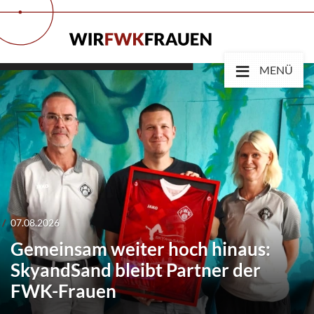
≡
MENÜ
07.08.2026
Gemeinsam weiter hoch hinaus:
SkyandSand bleibt Partner der
FWK-Frauen