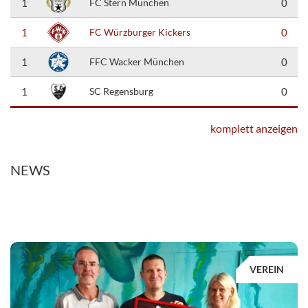
1
FC Stern München
0
1
FC Würzburger Kickers
0
1
FFC Wacker München
0
1
SC Regensburg
0
komplett anzeigen
NEWS
VEREIN