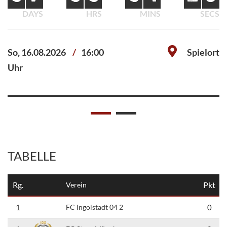
Sa, 30.05.2026
16:00
DAYS
HRS
MINS
SECS
Uhr
So, 16.08.2026
16:00
Spielort
Uhr
TABELLE
Rg.
Pkt
Verein
1
FC Ingolstadt 04 2
0