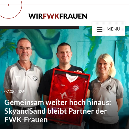
≡
MENÜ
07.08.2026
Gemeinsam weiter hoch hinaus:
SkyandSand bleibt Partner der
FWK-Frauen