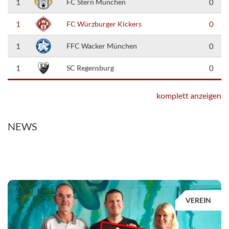
1
FC Stern München
0
1
FC Würzburger Kickers
0
1
FFC Wacker München
0
1
SC Regensburg
0
komplett anzeigen
NEWS
VEREIN