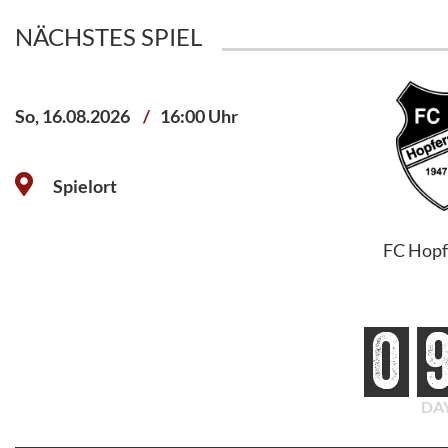
NÄCHSTES SPIEL
So, 16.08.2026
Sa, 30.05.2026
16:00 Uhr
16:00 Uhr
Spielort
FC Ingols
FC Hopf
0
DA