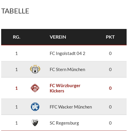
TABELLE
RG.
VEREIN
PKT
1
FC Ingolstadt 04 2
0
1
FC Stern München
0
FC Würzburger
1
0
Kickers
1
FFC Wacker München
0
1
SC Regensburg
0