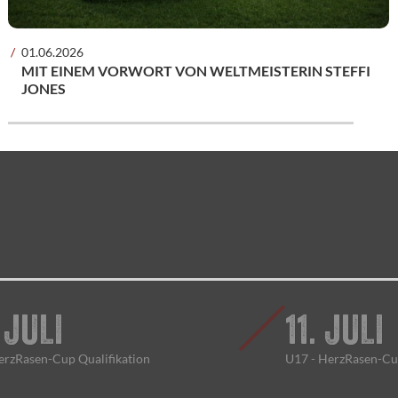
01.06.2026
MIT EINEM VORWORT VON WELTMEISTERIN STEFFI
JONES
 JULI
11. JULI
erzRasen-Cup Qualifikation
U17 - HerzRasen-C